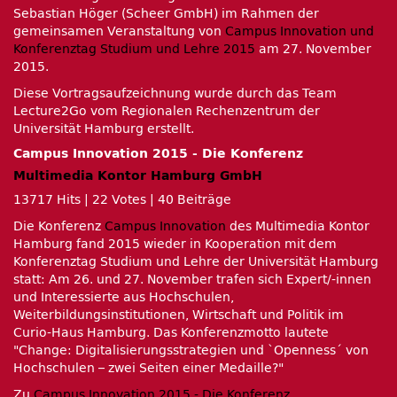
Sebastian Höger (Scheer GmbH) im Rahmen der
gemeinsamen Veranstaltung von
Campus Innovation und
Konferenztag Studium und Lehre 2015
am 27. November
2015.
Diese Vortragsaufzeichnung wurde durch das Team
Lecture2Go vom Regionalen Rechenzentrum der
Universität Hamburg erstellt.
Campus Innovation 2015 - Die Konferenz
Multimedia Kontor Hamburg GmbH
13717 Hits
|
22 Votes
|
40 Beiträge
Die Konferenz
Campus Innovation
des Multimedia Kontor
Hamburg fand 2015 wieder in Kooperation mit dem
Konferenztag Studium und Lehre der Universität Hamburg
statt: Am 26. und 27. November trafen sich Expert/-innen
und Interessierte aus Hochschulen,
Weiterbildungsinstitutionen, Wirtschaft und Politik im
Curio-Haus Hamburg. Das Konferenzmotto lautete
Change: Digitalisierungsstrategien und `Openness´ von
Hochschulen – zwei Seiten einer Medaille?
Zu
Campus Innovation 2015 - Die Konferenz