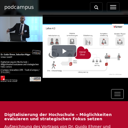
podcampus
Toggle
Toggle
navigation
navigat
Play
Video
Togg
navig
Digitalisierung der Hochschule – Möglichkeiten
evaluieren und strategischen Fokus setzen
Aufzeichnung des Vortrags von Dr. Guido Ehmer und