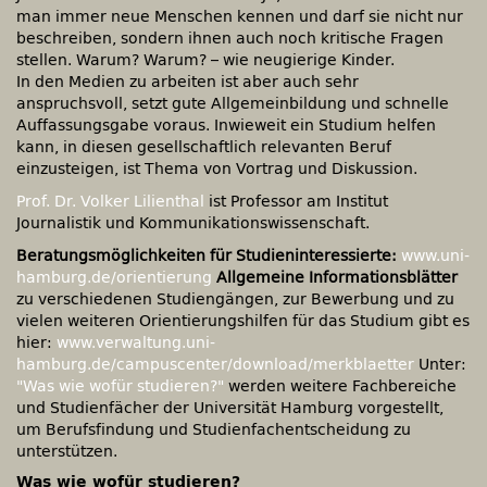
man immer neue Menschen kennen und darf sie nicht nur
beschreiben, sondern ihnen auch noch kritische Fragen
stellen. Warum? Warum? – wie neugierige Kinder.
In den Medien zu arbeiten ist aber auch sehr
anspruchsvoll, setzt gute Allgemeinbildung und schnelle
Auffassungsgabe voraus. Inwieweit ein Studium helfen
kann, in diesen gesellschaftlich relevanten Beruf
einzusteigen, ist Thema von Vortrag und Diskussion.
Prof. Dr. Volker Lilienthal
ist Professor am Institut
Journalistik und Kommunikationswissenschaft.
Beratungsmöglichkeiten für Studieninteressierte:
www.uni-
hamburg.de/orientierung
Allgemeine Informationsblätter
zu verschiedenen Studiengängen, zur Bewerbung und zu
vielen weiteren Orientierungshilfen für das Studium gibt es
hier:
www.verwaltung.uni-
hamburg.de/campuscenter/download/merkblaetter
Unter:
"Was wie wofür studieren?"
werden weitere Fachbereiche
und Studienfächer der Universität Hamburg vorgestellt,
um Berufsfindung und Studienfachentscheidung zu
unterstützen.
Was wie wofür studieren?