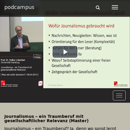
podcampus
Toggle
Toggle
navigation
navigat
Play
Video
Togg
navig
Journalismus – ein Traumberuf mit
gesellschaftlicher Relevanz (Master)
Journalismus – ein Traumberuf? Ja, denn wo sonst lernt