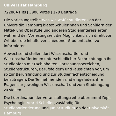
Universität Hamburg
722804 Hits
|
3900 Votes
|
179 Beiträge
Die Vorlesungsreihe
Was wie wofür studieren?
an der
Universität Hamburg bietet Schülerinnen und Schülern der
Mittel- und Oberstufe und anderen Studieninteressierten
während der Vorlesungszeit die Möglichkeit, sich direkt vor
Ort über die Inhalte verschiedener Studienfächer zu
informieren.
Abwechselnd stellen dort Wissenschaftler und
Wissenschaftlerinnen unterschiedlicher Fachrichtungen ihr
Studienfach mit Fachinhalten, Forschungsbereichen,
Studienstrukturen, Berufsfeldern und -aussichten vor, um
so zur Berufsfindung und zur Studienfachentscheidung
beizutragen. Die Teilnehmenden sind eingeladen, ihre
Fragen zur jeweiligen Wissenschaft und zum Studiengang
zu stellen.
Die Koordination der Veranstaltungsreihe übernimmt Dipl.
Psychologin
Amrei Scheller
, zuständig für
Studienorientierung
und
Juniorstudium
an der
Universität
Hamburg
.