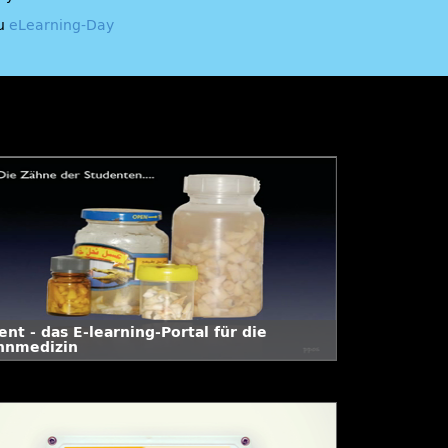
u
eLearning-Day
nt - das E-learning-Portal für die
hnmedizin