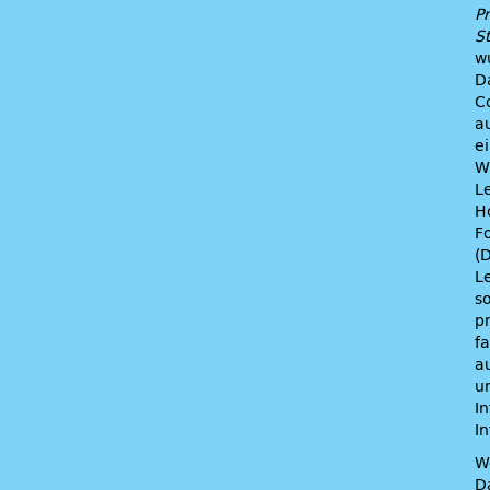
P
S
w
D
C
au
e
W
L
H
F
(
L
s
p
f
a
u
I
I
W
D