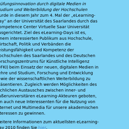
rüfungsinnovation durch digitale Medien in
tudium und Weiterbildung der Hochschulen
urde in diesem Jahr zum 4. Mal der „eLearning-
ay“ an der Universität des Saarlandes durch das
ompetence Center Virtuelle Saar Universität
sgerichtet. Ziel des eLearning-Days ist es,
inem interessierten Publikum aus Hochschule,
irtschaft, Politik und Verbänden die
eistungsfähigkeit und Kompetenz der
ochschulen des Saarlandes und des Deutschen
orschungszentrums für Künstliche Intelligenz
DFKI) beim Einsatz der neuen, digitalen Medien in
ehre und Studium, Forschung und Entwicklung
owie der wissenschaftlichen Weiterbildung zu
räsentieren. Zugleich werden Möglichkeiten des
achlichen Austausches zwischen inner- und
ußeruniversitären eLearning-Akteuren geboten,
m auch neue Interessenten für die Nutzung von
nternet und Multimedia für unsere akademischen
nteressen zu gewinnen.
eitere Informationen zum aktuellsten eLearning-
ay 2010 finden Sie
hier
.