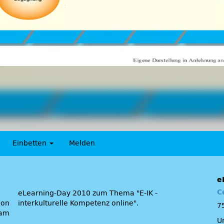
Einbetten
Melden
e
C
eLearning-Day 2010 zum Thema
E-IK -
ion
interkulturelle Kompetenz online
.
7
 am
U