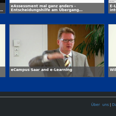
eAssessment mal ganz anders -
E-
ft
Entscheidungshilfe am Übergang
int
Hochschule – Berufswelt
eCampus Saar and e-Learning
Wi
Über uns
|
D