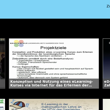
Z
Konzeption und Nutzung eines eLearning-
eDe
Kurses via Internet für das Erlernen der
Za
luxemburgischen Sprache