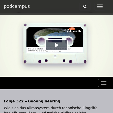
podcampus
Toggle
Toggle
navigation
navigat
Play
Video
Togg
navig
Folge 322 – Geoengineering
Wie sich das Klimasystem durch technische Eingriffe