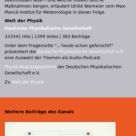
beeinflussen lässt – und welche Risiken solche
Maßnahmen bergen, erläutert Ulrike Niemeier vom Max-
Planck-Institut für Meteorologie in dieser Folge.
Welt der Physik
Deutsche Physikalische Gesellschaft
333341 Hits
|
1399 Votes
|
383 Beiträge
Unter dem Fragemotto
... heute schon geforscht?
präsentiert die
Deutsche Physikalische Gesellschaft e.V.
eine Auswahl der Themen als Audio-Podcast.
Physik-Podcastplattform
der Deutschen Physikalischen
Gesellschaft e.V.
Zu
Welt der Physik
Weitere Beiträge des Kanals