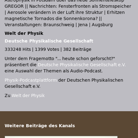
Astrophysik in Potsdam über das neue Sonnenteleskop
GREGOR || Nachrichten: Fensterfronten als Stromspeicher
| Aerosole verändern in der Luft ihre Struktur | Erhitzen
magnetische Tornados die Sonnenkorona? ||
Veranstaltungen: Braunschweig | Jena | Augsburg
Welt der Physik
Deutsche Physikalische Gesellschaft
333248 Hits
|
1399 Votes
|
382 Beiträge
Unter dem Fragemotto
... heute schon geforscht?
präsentiert die
Deutsche Physikalische Gesellschaft e.V.
eine Auswahl der Themen als Audio-Podcast.
Physik-Podcastplattform
der Deutschen Physikalischen
Gesellschaft e.V.
Zu
Welt der Physik
Weitere Beiträge des Kanals