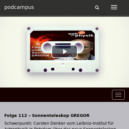
podcampus
Toggle
Toggle
navigation
navigat
Play
Video
Togg
navig
Folge 112 – Sonnenteleskop GREGOR
Schwerpunkt: Carsten Denker vom Leibniz–Institut für