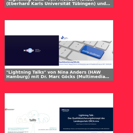
(Eberhard Karls Universität Tübingen) und
Matthias Kostrzewa
(Digitalisierungsbeauftragter für die
Lehrerbildung, Ruhr-Universität Bochum,
Professional School of Education)
"Lightning Talks" von Nina Anders (HAW
Hamburg) mit Dr. Marc Göcks (Multimedia
Kontor Hamburg) und Johannes Pretzsch
(Geschäftsstelle der vhb,
Qualitätsmanagement)