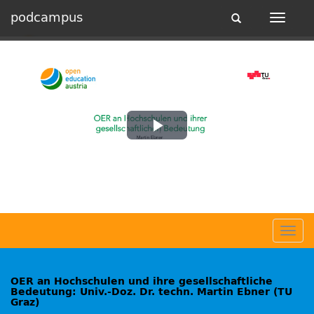
podcampus
Toggle
Toggle
navigation
navigat
Play
Video
Togg
navig
OER an Hochschulen und ihre gesellschaftliche
Bedeutung: Univ.-Doz. Dr. techn. Martin Ebner (TU
Graz)