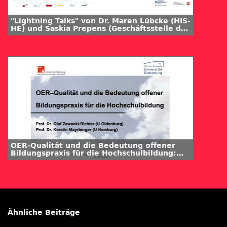
"Lightning Talks" von Dr. Maren Lübcke (HIS-
HE) und Saskia Prepens (Geschäftsstelle des
Landesportals ORCA.nrw) mit Marcel Graf
Schlattmann (Universität Paderborn)
OER-Qualität und die Bedeutung offener
Bildungspraxis für die Hochschulbildung:
Prof. Dr. Kerstin Mayrberger (Universität
Hamburg) und Prof. Dr. habil. Olaf Zawacki-
Richter (Carl von Ossietzky Universität
Oldenburg)
Ähnliche Beiträge