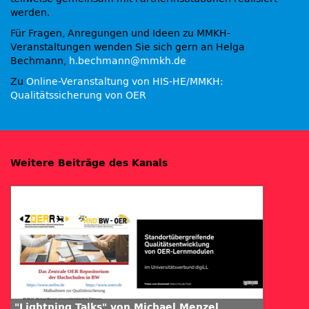
werden.
Für Fragen, Anregungen und Ideen zu MMKH-
Veranstaltungen wenden Sie sich gern an Helga
Bechmann,
h.bechmann@mmkh.de
Zu
Online-Veranstaltung von HIS-HE/MMKH:
Qualitätssicherung von OER
Weitere Beiträge des Kanals
"Lightning Talks" von Michael Menzel