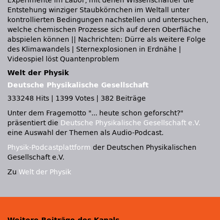
Experimente im Labor, mit denen Wissenschaftler die
Entstehung winziger Staubkörnchen im Weltall unter
kontrollierten Bedingungen nachstellen und untersuchen,
welche chemischen Prozesse sich auf deren Oberfläche
abspielen können || Nachrichten: Dürre als weitere Folge
des Klimawandels | Sternexplosionen in Erdnähe |
Videospiel löst Quantenproblem
Welt der Physik
Deutsche Physikalische Gesellschaft
333248 Hits
|
1399 Votes
|
382 Beiträge
Unter dem Fragemotto
... heute schon geforscht?
präsentiert die
Deutsche Physikalische Gesellschaft e.V.
eine Auswahl der Themen als Audio-Podcast.
Physik-Podcastplattform
der Deutschen Physikalischen
Gesellschaft e.V.
Zu
Welt der Physik