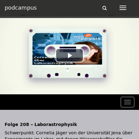
podcampus
Toggle
Toggle
navigation
navigat
Play
Video
Togg
navig
Folge 208 – Laborastrophysik
Schwerpunkt: Cornelia Jäger von der Universität Jena über