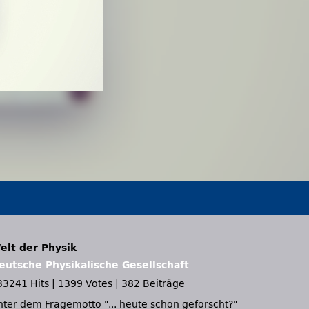
elt der Physik
eutsche Physikalische Gesellschaft
33241 Hits
|
1399 Votes
|
382 Beiträge
nter dem Fragemotto
... heute schon geforscht?