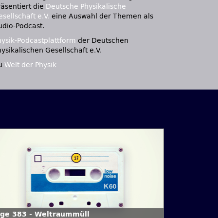
räsentiert die
Deutsche Physikalische
sellschaft e.V.
eine Auswahl der Themen als
udio-Podcast.
hysik-Podcastplattform
der Deutschen
ysikalischen Gesellschaft e.V.
u
Welt der Physik
lge 383 - Weltraummüll