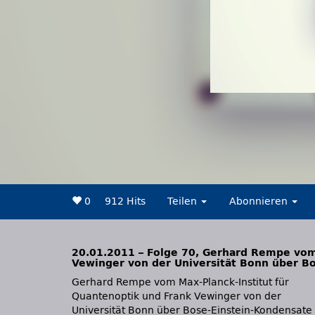
0
912 Hits
Teilen
Abonnieren
20.01.2011 – Folge 70, Gerhard Rempe vom
Vewinger von der Universität Bonn über B
Gerhard Rempe vom Max-Planck-Institut für
Wasseraufbereitung Veranstaltungen: Hamburg,
Quantenoptik und Frank Vewinger von der
Universität Bonn über Bose-Einstein-Kondensate