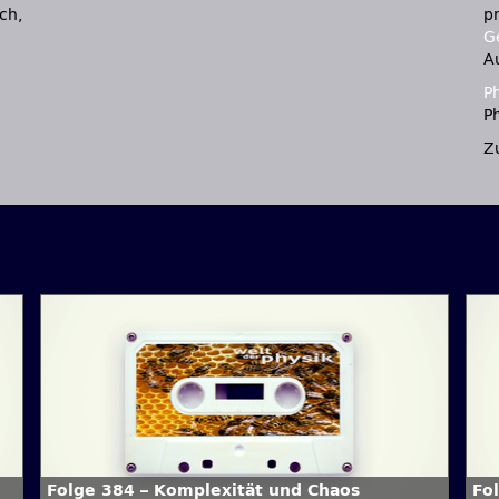
ch,
p
Ge
A
P
Ph
Z
Folge 384 – Komplexität und Chaos
Fo