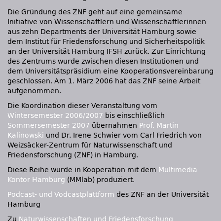
Die Gründung des
ZNF
geht auf eine gemeinsame
Initiative von Wissenschaftlern und Wissenschaftlerinnen
aus zehn Departments der Universität Hamburg sowie
dem Institut für Friedensforschung und Sicherheitspolitik
an der Universität Hamburg
IFSH
zurück. Zur Einrichtung
des Zentrums wurde zwischen diesen Institutionen und
dem Universitätspräsidium eine Kooperationsvereinbarung
geschlossen. Am 1. März 2006 hat das
ZNF
seine Arbeit
aufgenommen.
Die Koordination dieser Veranstaltung vom
Wintersemester 2006/2007
bis einschließlich
Sommersemester 2007
übernahmen
Prof. Martin
Kalinowski
und Dr. Irene Schwier vom Carl Friedrich von
Weizsäcker-Zentrum für Naturwissenschaft und
Friedensforschung (ZNF) in Hamburg.
Diese Reihe wurde in Kooperation mit dem
Multimedia
Kontor Hamburg
(MMlab) produziert.
Podcast- und Vodcastplattform
des
ZNF
an der Universität
Hamburg
Zu
Naturwissenschaften und Friedensforschung