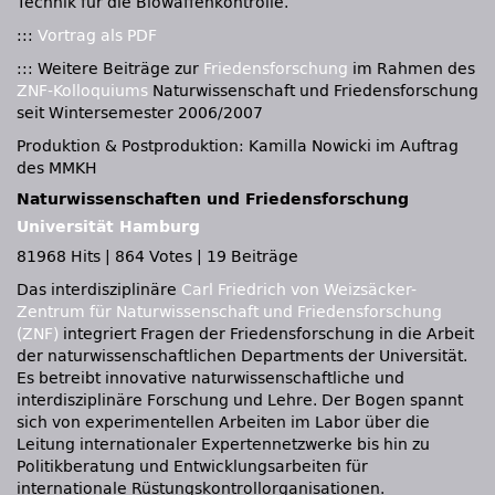
Technik für die Biowaffenkontrolle.
:::
Vortrag als
PDF
::: Weitere Beiträge zur
Friedensforschung
im Rahmen des
ZNF-Kolloquiums
Naturwissenschaft und Friedensforschung
seit Wintersemester 2006/2007
Produktion & Postproduktion: Kamilla Nowicki im Auftrag
des MMKH
Naturwissenschaften und Friedensforschung
Universität Hamburg
81968 Hits
|
864 Votes
|
19 Beiträge
Das interdisziplinäre
Carl Friedrich von Weizsäcker-
Zentrum für Naturwissenschaft und Friedensforschung
(ZNF)
integriert Fragen der Friedensforschung in die Arbeit
der naturwissenschaftlichen Departments der Universität.
Es betreibt innovative naturwissenschaftliche und
interdisziplinäre Forschung und Lehre. Der Bogen spannt
sich von experimentellen Arbeiten im Labor über die
Leitung internationaler Expertennetzwerke bis hin zu
Politikberatung und Entwicklungsarbeiten für
internationale Rüstungskontrollorganisationen.