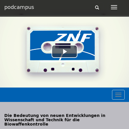
podcampus
Toggle
Toggle
navigation
navigat
Play
Video
Togg
navig
Die Bedeutung von neuen Entwicklungen in
Wissenschaft und Technik für die
Biowaffenkontrolle