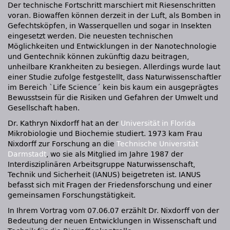
Der technische Fortschritt marschiert mit Riesenschritten
voran. Biowaffen können derzeit in der Luft, als Bomben in
Gefechtsköpfen, in Wasserquellen und sogar in Insekten
eingesetzt werden. Die neuesten technischen
Möglichkeiten und Entwicklungen in der Nanotechnologie
und Gentechnik können zukünftig dazu beitragen,
unheilbare Krankheiten zu besiegen. Allerdings wurde laut
einer Studie zufolge festgestellt, dass Naturwissenschaftler
im Bereich `Life Science´ kein bis kaum ein ausgeprägtes
Bewusstsein für die Risiken und Gefahren der Umwelt und
Gesellschaft haben.
Dr. Kathryn Nixdorff hat an der
Universität in Florida
Mikrobiologie und Biochemie studiert. 1973 kam Frau
Nixdorff zur Forschung an die
Technische Universität
Darmstadt
, wo sie als Mitglied im Jahre 1987 der
Interdisziplinären Arbeitsgruppe Naturwissenschaft,
Technik und Sicherheit (IANUS) beigetreten ist.
IANUS
befasst sich mit Fragen der Friedensforschung und einer
gemeinsamen Forschungstätigkeit.
In Ihrem Vortrag vom 07.06.07 erzählt Dr. Nixdorff von der
Bedeutung der neuen Entwicklungen in Wissenschaft und