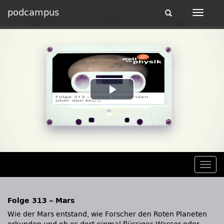
podcampus
Toggle
Toggle
navigation
navigat
Play
Video
Togg
navig
Folge 313 – Mars
Wie der Mars entstand, wie Forscher den Roten Planeten