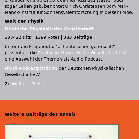
erkunden und ob es dort einmal flüssiges Wasser oder
sogar Leben gab, berichtet Ulrich Christensen vom Max-
Planck-Institut für Sonnensystemforschung in dieser Folge.
Welt der Physik
Deutsche Physikalische Gesellschaft
333422 Hits
|
1399 Votes
|
383 Beiträge
Unter dem Fragemotto
... heute schon geforscht?
präsentiert die
Deutsche Physikalische Gesellschaft e.V.
eine Auswahl der Themen als Audio-Podcast.
Physik-Podcastplattform
der Deutschen Physikalischen
Gesellschaft e.V.
Zu
Welt der Physik
Weitere Beiträge des Kanals