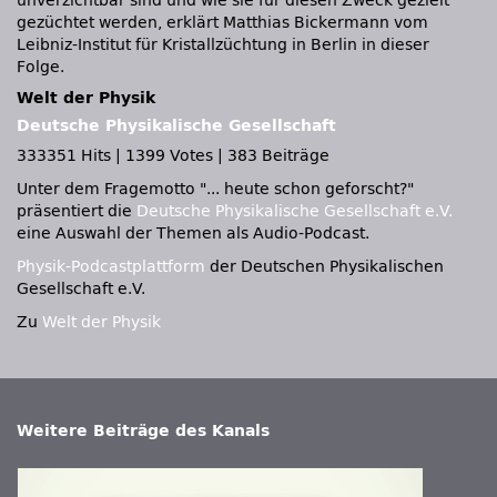
unverzichtbar sind und wie sie für diesen Zweck gezielt
gezüchtet werden, erklärt Matthias Bickermann vom
Leibniz-Institut für Kristallzüchtung in Berlin in dieser
Folge.
Welt der Physik
Deutsche Physikalische Gesellschaft
333351 Hits
|
1399 Votes
|
383 Beiträge
Unter dem Fragemotto
... heute schon geforscht?
präsentiert die
Deutsche Physikalische Gesellschaft e.V.
eine Auswahl der Themen als Audio-Podcast.
Physik-Podcastplattform
der Deutschen Physikalischen
Gesellschaft e.V.
Zu
Welt der Physik
Weitere Beiträge des Kanals