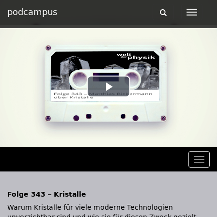
podcampus
Toggle
Toggle
navigation
navigat
Play
Video
Togg
navig
Folge 343 – Kristalle
Warum Kristalle für viele moderne Technologien