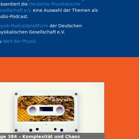
räsentiert die
Deutsche Physikalische
sellschaft e.V.
eine Auswahl der Themen als
udio-Podcast.
hysik-Podcastplattform
der Deutschen
ysikalischen Gesellschaft e.V.
u
Welt der Physik
lge 384 – Komplexität und Chaos