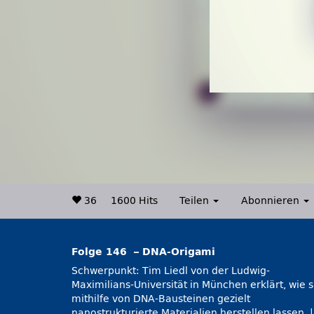
36
1600 Hits
Teilen
Abonnieren
Folge 146 – DNA-Origami
Schwerpunkt: Tim Liedl von der Ludwig-
entdeckt | Wie aus wenigen Teilchen ein
Maximilians-Universität in München erklärt, wie s
Vielteilchensystem wird | Mit Strömungsphysik 
mithilfe von DNA-Bausteinen gezielt
perfekten Teigmischung || Veranstaltungen:
nanostrukturierte Materialien herstellen lassen. |