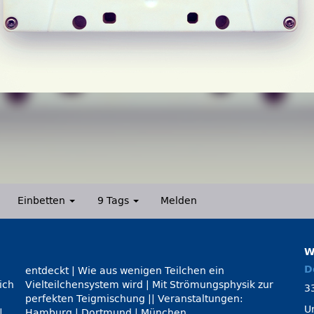
Einbetten
9 Tags
Melden
W
D
ich
zur
3
U
|
Hamburg | Dortmund | München