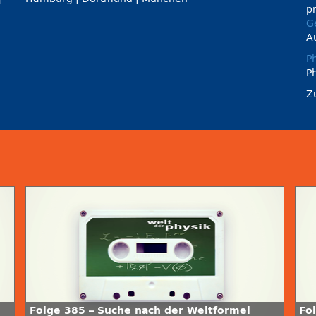
p
Ge
A
P
Ph
Z
Folge 385 – Suche nach der Weltformel
Fo