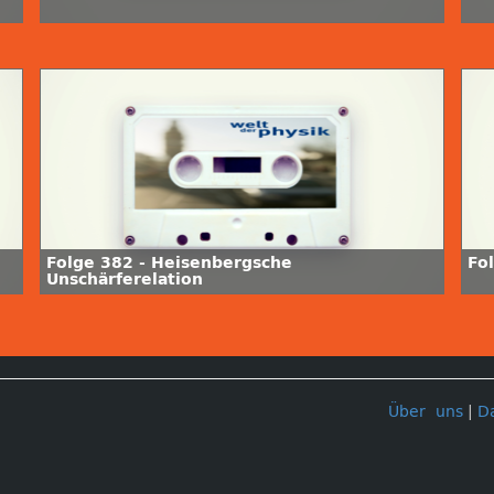
Folge 382 - Heisenbergsche
Fo
Unschärferelation
Über uns
|
D