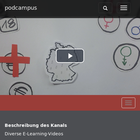
podcampus
Toggle
Toggle
navigation
navigat
Play
Video
Togg
navig
Beschreibung des Kanals
Diverse E-Learning-Videos