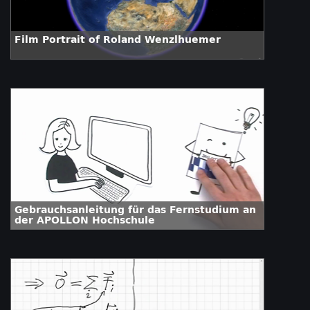
Film Portrait of Roland Wenzlhuemer
Gebrauchsanleitung für das Fernstudium an
der APOLLON Hochschule