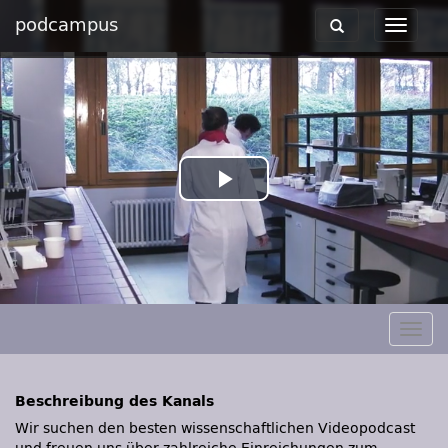
podcampus
Toggle
Toggle
navigation
navigat
Play
Video
Togg
navig
Beschreibung des Kanals
Wir suchen den besten wissenschaftlichen Videopodcast