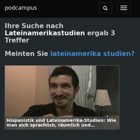
podcampus
Toggle
Toggle
navigation
navigat
Ihre Suche nach
Lateinamerikastudien
ergab 3
Treffer
Meinten Sie
lateinamerika studien?
Hispanistik und Lateinamerika-Studien: Wie
man sich sprachlich, räumlich und
disziplinär breit aufstellen kann