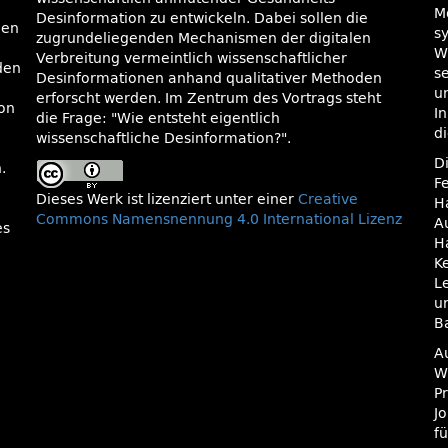
M
Desinformation zu entwickeln. Dabei sollen die
den
s
zugrundeliegenden Mechanismen der digitalen
W
Verbreitung vermeintlich wissenschaftlicher
rden
s
Desinformationen anhand qualitativer Methoden
u
erforscht werden. Im Zentrum des Vortrags steht
on
I
die Frage:
Wie entsteht eigentlich
di
wissenschaftliche Desinformation?
.
D
.
F
Dieses Werk ist lizenziert unter einer
Creative
H
Commons Namensnennung 4.0 International Lizenz
A
es
H
K
L
u
B
A
W
P
J
f