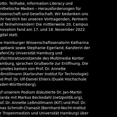
otto: Teilhabe, Information Literacy und
ynthetische Medien – Herausforderungen für
issenschaft und Gesellschaft. Wir bedanken uns
ehr herzlich bei unseren Vortragenden, Partnern
nd Teilnehmenden! Die mittlerweile 20. Campus
nnovation fand am 17. und 18. November 2022
gital statt.
ie Hamburger Wissenschaftssenatorin Katharina
egebank sowie Stephanie Egerland, Kanzlerin der
afenCity Universität Hamburg und
ufsichtsratsvorsitzende des Multimedia Kontor
amburg, sprachen Grußworte zur Eröffnung. Die
eynotes kamen von Prof. Dr. Annette
eßmöllmann (Karlsruher Institut für Technologie)
nd Prof. Dr. Ulf-Daniel Ehlers (Duale Hochschule
aden-Württemberg).
uf unserem Podium diskutierte Dr. Jan-Martin
iarda mit Markus Beckedahl (netzpolitik.org),
rof. Dr. Annette Leßmöllmann (KIT) und Prof. Dr.
onas Schmidt-Chanasit (Bernhard-Nocht-Institut
ür Tropenmedizin und Universität Hamburg) über