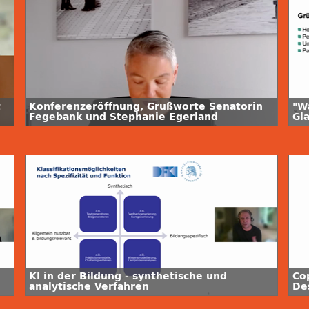
t
Konferenzeröffnung, Grußworte Senatorin
"W
Fegebank und Stephanie Egerland
Gl
Wi
KI in der Bildung - synthetische und
Co
analytische Verfahren
De
Em