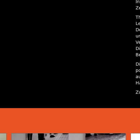
I
Ze
T
L
D
u
V
D
B
D
p
a
H
Z