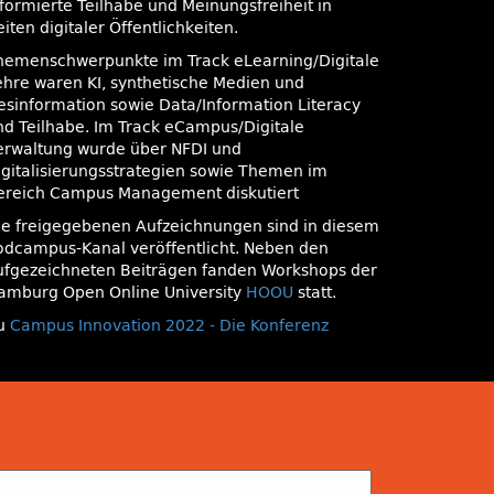
nformierte Teilhabe und Meinungsfreiheit in
iten digitaler Öffentlichkeiten.
hemenschwerpunkte im Track eLearning/Digitale
ehre waren KI, synthetische Medien und
esinformation sowie Data/Information Literacy
nd Teilhabe. Im Track eCampus/Digitale
erwaltung wurde über NFDI und
igitalisierungsstrategien sowie Themen im
ereich Campus Management diskutiert
ie freigegebenen Aufzeichnungen sind in diesem
odcampus-Kanal veröffentlicht. Neben den
ufgezeichneten Beiträgen fanden Workshops der
amburg Open Online University
HOOU
statt.
u
Campus Innovation 2022 - Die Konferenz