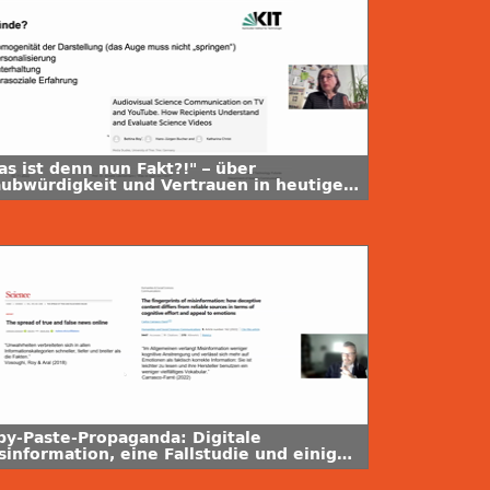
as ist denn nun Fakt?!" – über
aubwürdigkeit und Vertrauen in heutigen
ssenswelten
py-Paste-Propaganda: Digitale
sinformation, eine Fallstudie und einige
pfehlungen