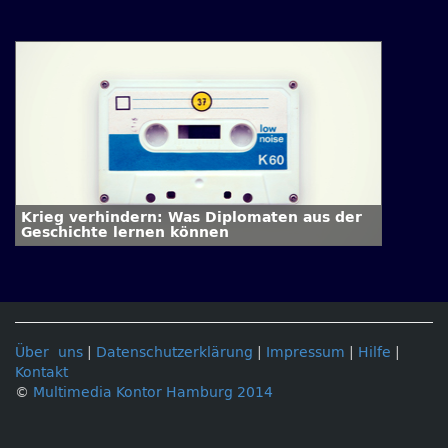
Krieg verhindern: Was Diplomaten aus der
Geschichte lernen können
Über uns
|
Datenschutzerklärung
|
Impressum
|
Hilfe
|
Kontakt
©
Multimedia Kontor Hamburg 2014