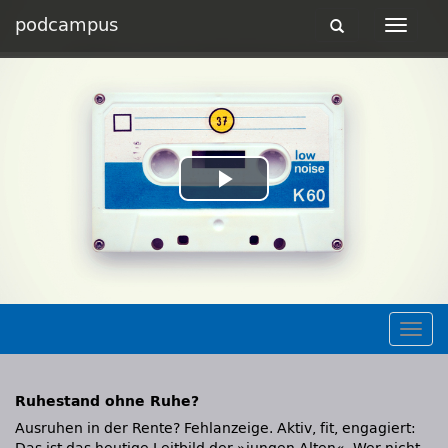
podcampus
Toggle
Toggle
navigation
navigat
Play
Video
Togg
navig
Ruhestand ohne Ruhe?
Ausruhen in der Rente? Fehlanzeige. Aktiv, fit, engagiert: