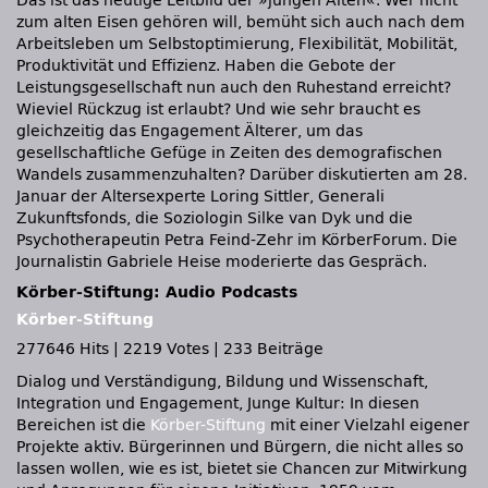
Das ist das heutige Leitbild der »jungen Alten«. Wer nicht
zum alten Eisen gehören will, bemüht sich auch nach dem
Arbeitsleben um Selbstoptimierung, Flexibilität, Mobilität,
Produktivität und Effizienz. Haben die Gebote der
Leistungsgesellschaft nun auch den Ruhestand erreicht?
Wieviel Rückzug ist erlaubt? Und wie sehr braucht es
gleichzeitig das Engagement Älterer, um das
gesellschaftliche Gefüge in Zeiten des demografischen
Wandels zusammenzuhalten? Darüber diskutierten am 28.
Januar der Altersexperte Loring Sittler, Generali
Zukunftsfonds, die Soziologin Silke van Dyk und die
Psychotherapeutin Petra Feind-Zehr im KörberForum. Die
Journalistin Gabriele Heise moderierte das Gespräch.
Körber-Stiftung: Audio Podcasts
Körber-Stiftung
277646 Hits
|
2219 Votes
|
233 Beiträge
Dialog und Verständigung, Bildung und Wissenschaft,
Integration und Engagement, Junge Kultur: In diesen
Bereichen ist die
Körber-Stiftung
mit einer Vielzahl eigener
Projekte aktiv. Bürgerinnen und Bürgern, die nicht alles so
lassen wollen, wie es ist, bietet sie Chancen zur Mitwirkung