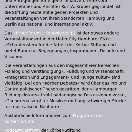
und Anregungen für eigene Initiativen. 1959 vom
Unternehmer und Anstifter Kurt A. Kröber gegründet, ist
die Stiftung heute mit eigenen Projekten und
Veranstaltungen von ihren Standorten Hamburg und
Berlin aus national und international aktiv.
Das
KörberForum – Kehrwieder 12
ist der etwas andere
Veranstaltungsort in der HafenCity Hamburg: Es ist
»Schaufenster« für die Arbeit der Körber-Stiftung und
bietet Raum für Begegnungen, Inspirationen, Dispute und
Visionen.
Die Veranstaltungen aus den insgesamt vier Bereichen
»Dialog und Verständigung«, »Bildung und Wissenschaft«,
»Integration und Engagement« und »Junge Kultur« sind
vielfältig: Bei den »Körber Debates« wird über das Pro und
Contra politischer Thesen gestritten, der »Hamburger
Bildungsdiskurs« treibt pädagogische Diskussionen voran,
»2 x hören« sorgt für Musikvermittlung schwieriger Stücke
für musikalische Neuhörer.
Ausführliche Informationen zum
Programm des
KörberForums
Podcastplattform
der Körber-Stiftung