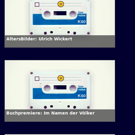
AltersBilder: Ulrich Wickert
Buchpremiere: Im Namen der Völker