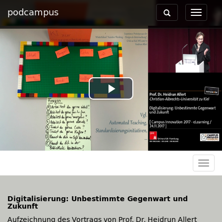
podcampus
Toggle
Toggle
navigation
navigat
Play
Video
Togg
navig
Digitalisierung: Unbestimmte Gegenwart und
Zukunft
Aufzeichnung des Vortrags von Prof. Dr. Heidrun Allert