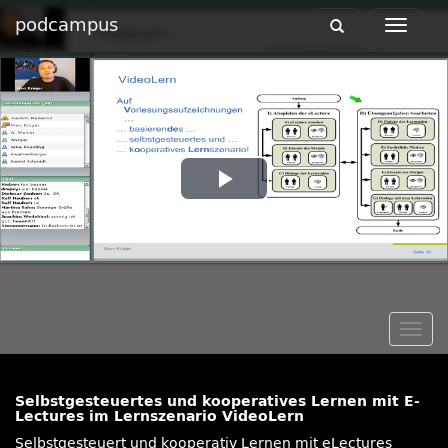
podcampus
Toggle
Toggle
navigation
navigat
Play
Video
Togg
navig
Selbstgesteuertes und kooperatives Lernen mit E-
Lectures im Lernszenario VideoLern
Selbstgesteuert und kooperativ Lernen mit eLectures