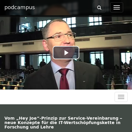
podcampus
Toggle
Toggle
navigation
navigat
Play
Video
Togg
navig
Vom „Hey Joe“-Prinzip zur Service-Vereinbarung –
neue Konzepte für die IT-Wertschöpfungskette in
Forschung und Lehre