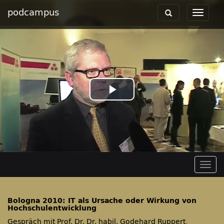
podcampus
Toggle
Toggle
navigation
navigat
Play
Video
Togg
navig
Bologna 2010: IT als Ursache oder Wirkung von
Hochschulentwicklung
Gespräch mit Prof. Dr. Dr. habil. Godehard Ruppert,