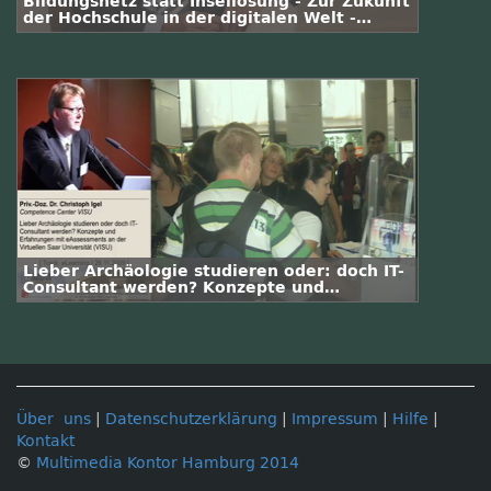
Bildungsnetz statt Insellösung - Zur Zukunft
der Hochschule in der digitalen Welt -
Interview Prof. Dr. Dr. h. c. mult. August-
Wilhelm Scheer
Lieber Archäologie studieren oder: doch IT-
Consultant werden? Konzepte und
Erfahrungen mit eAssessments an der
Virtuellen Saar Universität
Über uns
|
Datenschutzerklärung
|
Impressum
|
Hilfe
|
Kontakt
©
Multimedia Kontor Hamburg 2014