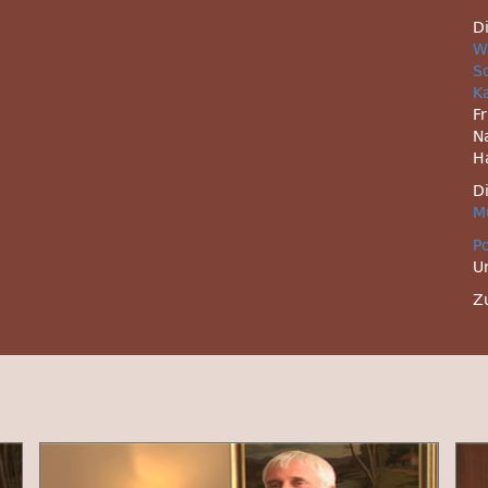
D
W
S
K
F
N
H
D
M
P
U
Z