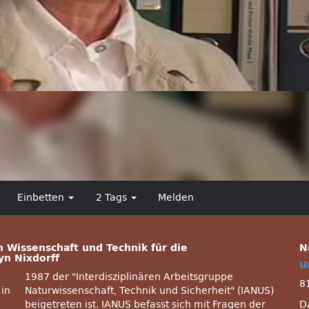
Einbetten
2 Tags
Melden
 Wissenschaft und Technik für die
N
yn Nixdorff
U
1987 der
Interdisziplinären Arbeitsgruppe
8
 in
Naturwissenschaft, Technik und Sicherheit
(IANUS)
beigetreten ist. IANUS befasst sich mit Fragen der
D