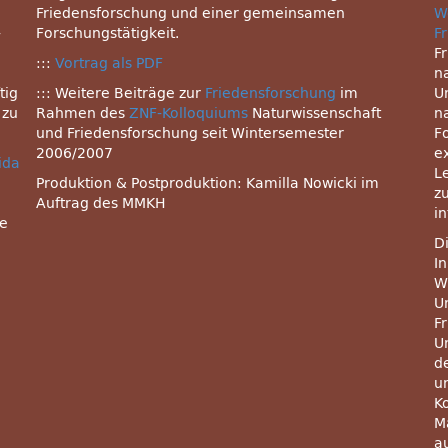
Friedensforschung und einer gemeinsamen
W
-
Forschungstätigkeit.
F
F
:::
Vortrag als
PDF
n
tig
::: Weitere Beiträge zur
Friedensforschung
im
Un
 zu
Rahmen des
ZNF-Kolloquiums
Naturwissenschaft
n
und Friedensforschung seit Wintersemester
F
2006/2007
e
rida
L
Produktion & Postproduktion: Kamilla Nowicki im
z
Auftrag des MMKH
i
re
D
I
W
U
F
U
d
u
K
M
a