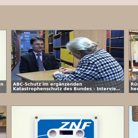
in
ABC-Schutz im ergänzenden
Rü
Katastrophenschutz des Bundes - Interview
heu
mit Dr. Roman Trebbe vom BBK