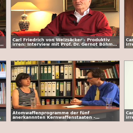
Carl Friedrich von Weizsäcker - Produktiv
Car
e
irren: Interview mit Prof. Dr. Gernot Böhme
ir
/ 2. Folge
/ 1
Atomwaffenprogramme der fünf
Ca
anerkannnten Kernwaffenstaaten -
irr
Interview mit Dr. Annette Schaper