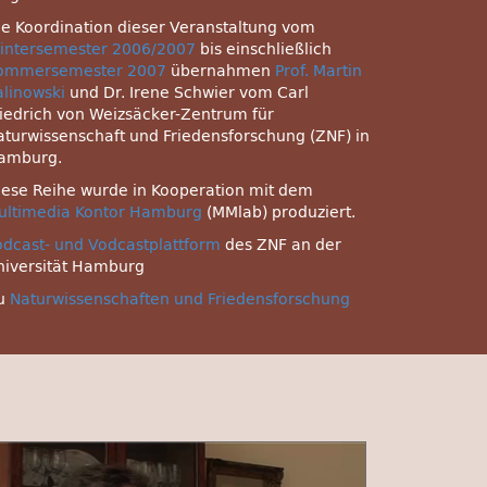
ie Koordination dieser Veranstaltung vom
intersemester 2006/2007
bis einschließlich
ommersemester 2007
übernahmen
Prof. Martin
alinowski
und Dr. Irene Schwier vom Carl
riedrich von Weizsäcker-Zentrum für
aturwissenschaft und Friedensforschung (ZNF) in
amburg.
iese Reihe wurde in Kooperation mit dem
ultimedia Kontor Hamburg
(MMlab) produziert.
odcast- und Vodcastplattform
des
ZNF
an der
niversität Hamburg
u
Naturwissenschaften und Friedensforschung