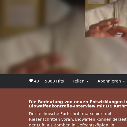
49
5068 Hits
Teilen
Abonnieren
Die Bedeutung von neuen Entwicklungen in
Biowaffenkontrolle-Interview mit Dr. Kathr
Der technische Fortschritt marschiert mit
Riesenschritten voran. Biowaffen können derzeit
der Luft, als Bomben in Gefechtsköpfen, in