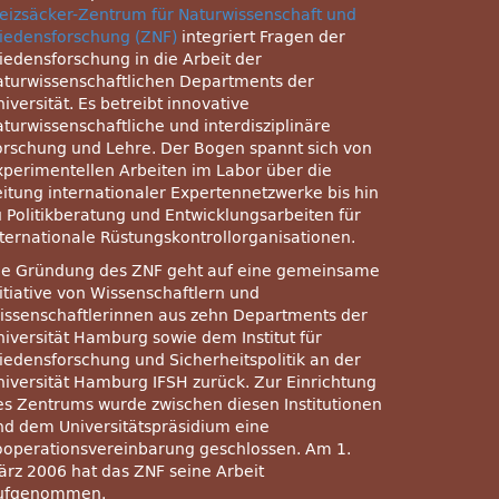
eizsäcker-Zentrum für Naturwissenschaft und
riedensforschung (ZNF)
integriert Fragen der
riedensforschung in die Arbeit der
aturwissenschaftlichen Departments der
iversität. Es betreibt innovative
aturwissenschaftliche und interdisziplinäre
orschung und Lehre. Der Bogen spannt sich von
xperimentellen Arbeiten im Labor über die
eitung internationaler Expertennetzwerke bis hin
u Politikberatung und Entwicklungsarbeiten für
nternationale Rüstungskontrollorganisationen.
ie Gründung des
ZNF
geht auf eine gemeinsame
nitiative von Wissenschaftlern und
issenschaftlerinnen aus zehn Departments der
niversität Hamburg sowie dem Institut für
riedensforschung und Sicherheitspolitik an der
niversität Hamburg
IFSH
zurück. Zur Einrichtung
es Zentrums wurde zwischen diesen Institutionen
nd dem Universitätspräsidium eine
ooperationsvereinbarung geschlossen. Am 1.
ärz 2006 hat das
ZNF
seine Arbeit
ufgenommen.