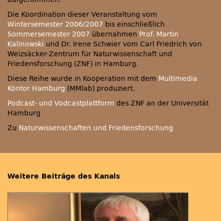
Die Koordination dieser Veranstaltung vom
Wintersemester 2006/2007
bis einschließlich
Sommersemester 2007
übernahmen
Prof. Martin
Kalinowski
und Dr. Irene Schwier vom Carl Friedrich von
Weizsäcker-Zentrum für Naturwissenschaft und
Friedensforschung (ZNF) in Hamburg.
Diese Reihe wurde in Kooperation mit dem
Multimedia
Kontor Hamburg
(MMlab) produziert.
Podcast- und Vodcastplattform
des
ZNF
an der Universität
Hamburg
Zu
Naturwissenschaften und Friedensforschung
Weitere Beiträge des Kanals