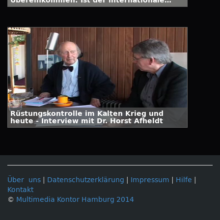
Übereinkommen: Ist der internationale
Frieden gestärkt worden?
Rüstungskontrolle im Kalten Krieg und
heute - Interview mit Dr. Horst Afheldt
Über uns
|
Datenschutzerklärung
|
Impressum
|
Hilfe
|
Kontakt
©
Multimedia Kontor Hamburg 2014