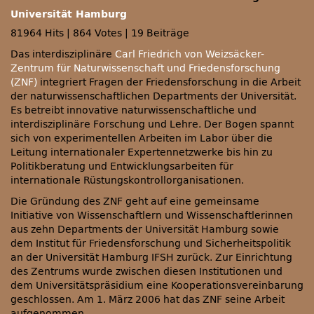
Universität Hamburg
81964 Hits
|
864 Votes
|
19 Beiträge
Das interdisziplinäre
Carl Friedrich von Weizsäcker-
Zentrum für Naturwissenschaft und Friedensforschung
(ZNF)
integriert Fragen der Friedensforschung in die Arbeit
der naturwissenschaftlichen Departments der Universität.
Es betreibt innovative naturwissenschaftliche und
interdisziplinäre Forschung und Lehre. Der Bogen spannt
sich von experimentellen Arbeiten im Labor über die
Leitung internationaler Expertennetzwerke bis hin zu
Politikberatung und Entwicklungsarbeiten für
internationale Rüstungskontrollorganisationen.
Die Gründung des
ZNF
geht auf eine gemeinsame
Initiative von Wissenschaftlern und Wissenschaftlerinnen
aus zehn Departments der Universität Hamburg sowie
dem Institut für Friedensforschung und Sicherheitspolitik
an der Universität Hamburg
IFSH
zurück. Zur Einrichtung
des Zentrums wurde zwischen diesen Institutionen und
dem Universitätspräsidium eine Kooperationsvereinbarung
geschlossen. Am 1. März 2006 hat das
ZNF
seine Arbeit
aufgenommen.