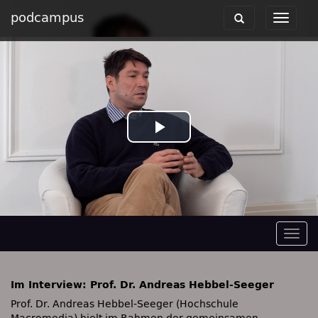
podcampus
Toggle
Toggle
navigation
navigat
Play
Video
Togg
navig
Im Interview: Prof. Dr. Andreas Hebbel-Seeger
Prof. Dr. Andreas Hebbel-Seeger (Hochschule