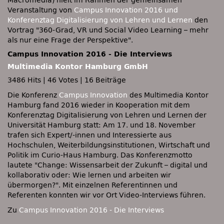
Macromedia) hielt im Rahmen der gemeinsamen
Veranstaltung von
Campus Innovation 2016 und
Konferenztag Digitalisierung von Lehren und Lernen
den
Vortrag
360-Grad, VR und Social Video Learning – mehr
als nur eine Frage der Perspektive
.
Campus Innovation 2016 - Die Interviews
Multimedia Kontor Hamburg GmbH
3486 Hits
|
46 Votes
|
16 Beiträge
Die Konferenz
Campus Innovation
des Multimedia Kontor
Hamburg fand 2016 wieder in Kooperation mit dem
Konferenztag Digitalisierung von Lehren und Lernen der
Universität Hamburg statt: Am 17. und 18. November
trafen sich Expert/-innen und Interessierte aus
Hochschulen, Weiterbildungsinstitutionen, Wirtschaft und
Politik im Curio-Haus Hamburg. Das Konferenzmotto
lautete
Change: Wissensarbeit der Zukunft – digital und
kollaborativ oder: Wie lernen und arbeiten wir
übermorgen?
. Mit einzelnen Referentinnen und
Referenten konnten wir vor Ort Video-Interviews führen.
Zu
Campus Innovation 2016 - Die Interviews