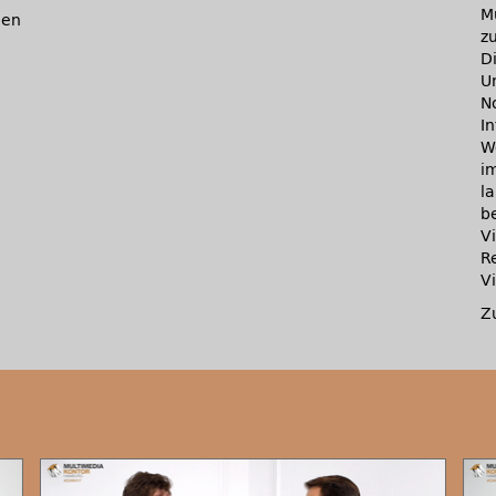
M
men
z
D
U
N
I
We
i
l
b
V
R
V
Z