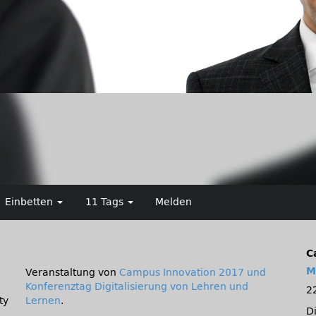
Einbetten
11 Tags
Melden
C
M
Veranstaltung von
Campus Innovation 2017 und
Konferenztag Digitalisierung von Lehren und
2
ty
Lernen
.
D