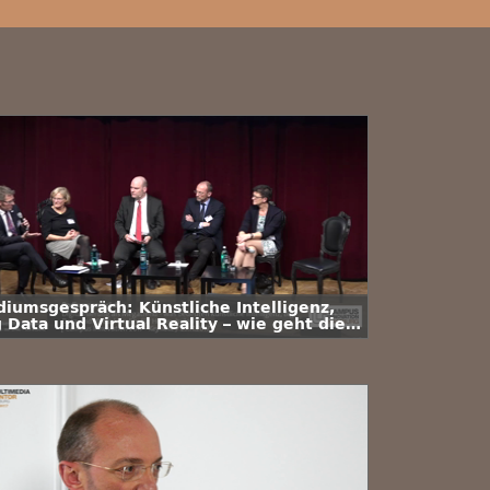
diumsgespräch: Künstliche Intelligenz,
 Data und Virtual Reality – wie geht die
ssenschaft mit ihrer neuen
rantwortung um?