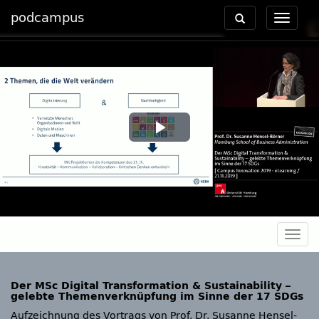
podcampus
Toggle
Toggle
navigation
navigat
Play
Video
Togg
navig
Der MSc Digital Transformation & Sustainability –
gelebte Themenverknüpfung im Sinne der 17 SDGs
Aufzeichnung des Vortrags von Prof. Dr. Susanne Hensel-