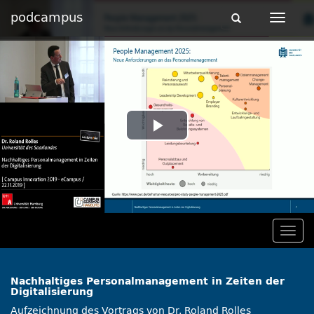
podcampus
Toggle
Toggle
navigation
navigat
Play
Video
Togg
navig
Nachhaltiges Personalmanagement in Zeiten der
Digitalisierung
Aufzeichnung des Vortrags von Dr. Roland Rolles