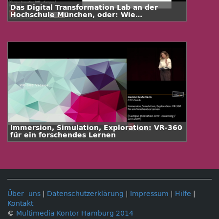
Das Digital Transformation Lab an der
Hochschule München, oder: Wie
Studierende Amazon Web Services nutzen,
um die Digitalisierung im öffentlichen
Sektor voranzutreiben
Immersion, Simulation, Exploration: VR-360
für ein forschendes Lernen
Über uns
|
Datenschutzerklärung
|
Impressum
|
Hilfe
|
Kontakt
©
Multimedia Kontor Hamburg 2014