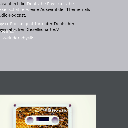
räsentiert die
Deutsche Physikalische
sellschaft e.V.
eine Auswahl der Themen als
udio-Podcast.
hysik-Podcastplattform
der Deutschen
ysikalischen Gesellschaft e.V.
undung/
u
Welt der Physik