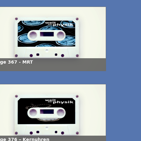
lge 367 - MRT
lge 376 – Kernuhren