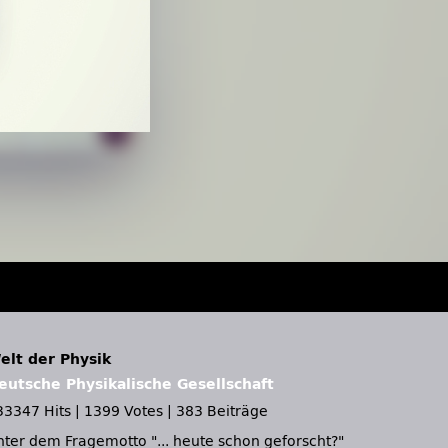
elt der Physik
eutsche Physikalische Gesellschaft
33347 Hits
|
1399 Votes
|
383 Beiträge
nter dem Fragemotto
... heute schon geforscht?