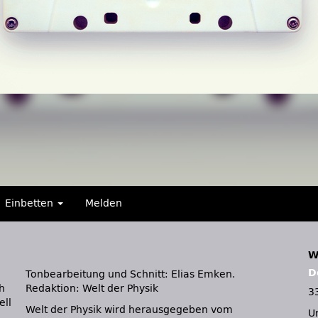
Einbetten
Melden
W
D
Tonbearbeitung und Schnitt: Elias Emken.
h
Redaktion: Welt der Physik
3
ell
Welt der Physik wird herausgegeben vom
U