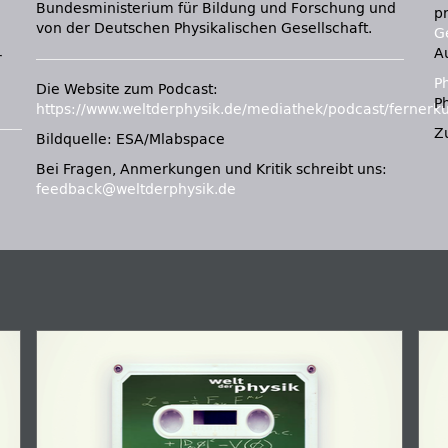
Bundesministerium für Bildung und Forschung und
p
von der Deutschen Physikalischen Gesellschaft.
Ge
A
r
P
Die Website zum Podcast:
Ph
https://www.weltderphysik.de/mediathek/podcast/fernerk
Z
Bildquelle: ESA/Mlabspace
e
Bei Fragen, Anmerkungen und Kritik schreibt uns:
feedback@weltderphysik.de