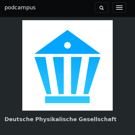
podcampus
Toggle
Toggle
navigation
navigat
Deutsche Physikalische Gesellschaft