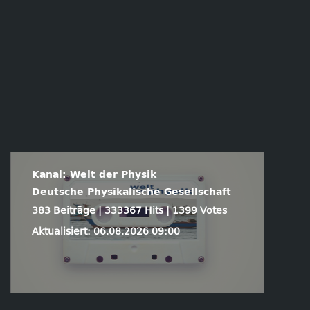
Kanal: Welt der Physik
Deutsche Physikalische Gesellschaft
383 Beiträge | 333367 Hits | 1399 Votes
Aktualisiert: 06.08.2026 09:00