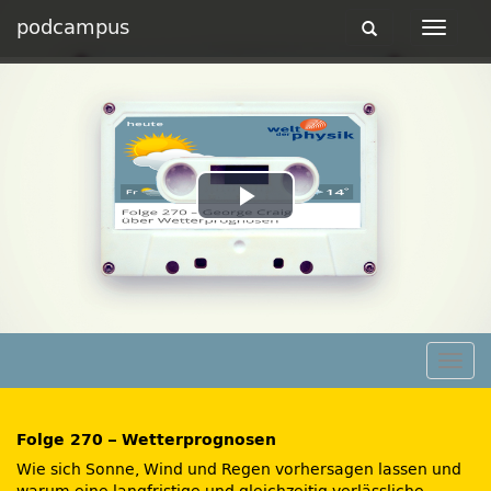
podcampus
Toggle
Toggle
navigation
navigat
Play
Video
Togg
navig
Folge 270 – Wetterprognosen
Wie sich Sonne, Wind und Regen vorhersagen lassen und