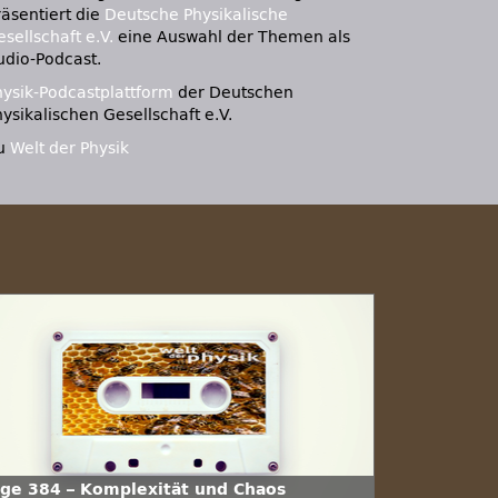
räsentiert die
Deutsche Physikalische
sellschaft e.V.
eine Auswahl der Themen als
udio-Podcast.
hysik-Podcastplattform
der Deutschen
ysikalischen Gesellschaft e.V.
u
Welt der Physik
lge 384 – Komplexität und Chaos