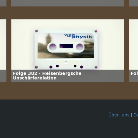
Folge 382 - Heisenbergsche
Fo
Unschärferelation
Über uns
|
D