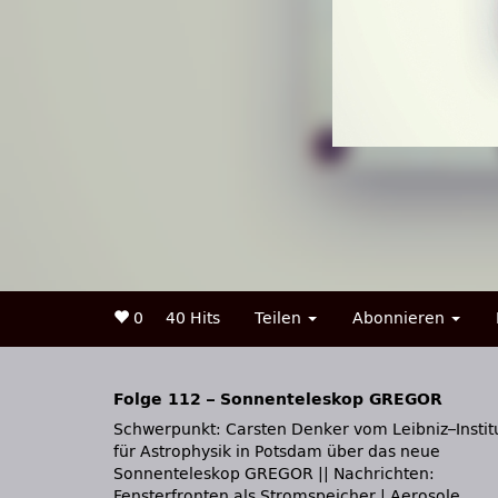
0
40 Hits
Teilen
Abonnieren
Folge 112 – Sonnenteleskop GREGOR
Schwerpunkt: Carsten Denker vom Leibniz–Instit
verändern in der Luft ihre Struktur | Erhitz
für Astrophysik in Potsdam über das neue
magnetische Tornados die Sonnenkorona? ||
Sonnenteleskop GREGOR || Nachrichten:
Fensterfronten als Stromspeicher | Aerosole