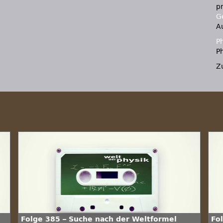
p
Ge
A
P
Ph
Z
Folge 385 – Suche nach der Weltformel
Fo