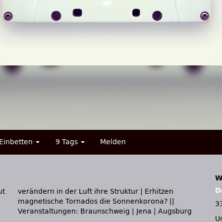
Einbetten
9 Tags
Melden
W
D
ut
en
3
Veranstaltungen: Braunschweig | Jena | Augsburg
U