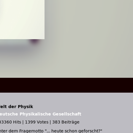
elt der Physik
eutsche Physikalische Gesellschaft
33360 Hits
|
1399 Votes
|
383 Beiträge
nter dem Fragemotto
... heute schon geforscht?