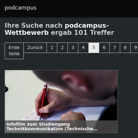
podcampus
Ihre Suche nach
podcampus-
Wettbewerb
ergab 101 Treffer
Erste
Zurück
1
2
3
4
5
6
7
8
9
Seite
Infofilm zum Studiengang
Technikkommunikation (Technische
Redaktion)