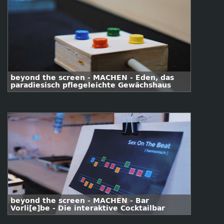
beyond the screen - MACHEN - Eden, das
paradiesisch pflegeleichte Gewächshaus
beyond the screen - MACHEN - Bar
Vorli[e]be - Die interaktive Cocktailbar