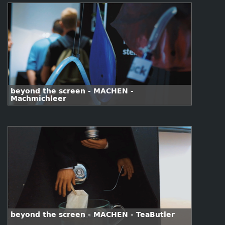
beyond the screen - MACHEN -
Machmichleer
beyond the screen - MACHEN - TeaButler