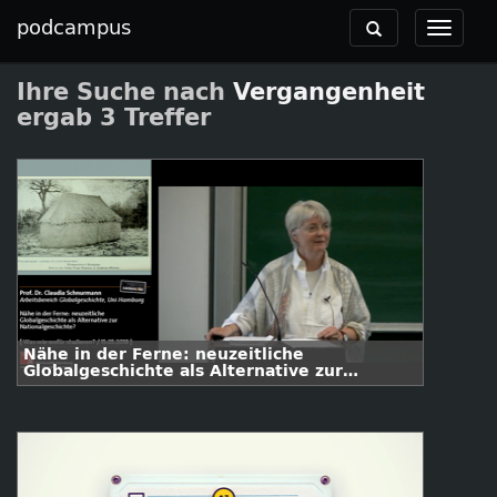
podcampus
Toggle
Toggle
navigation
navigat
Ihre Suche nach
Vergangenheit
ergab 3 Treffer
Nähe in der Ferne: neuzeitliche
Globalgeschichte als Alternative zur
Nationalgeschichte?