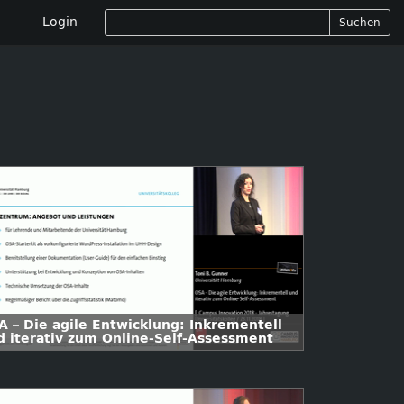
Login
Suchen
A – Die agile Entwicklung: Inkrementell
d iterativ zum Online-Self-Assessment