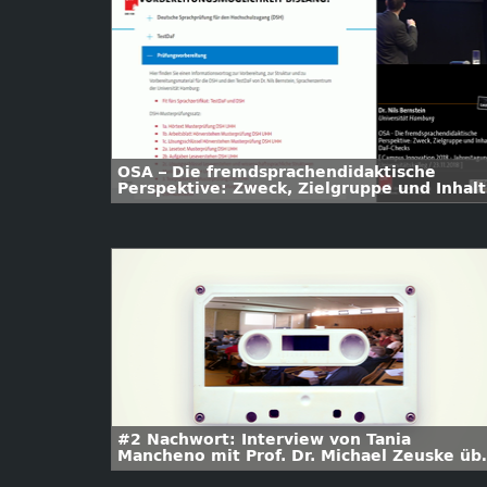
OSA – Die fremdsprachendidaktische
Perspektive: Zweck, Zielgruppe und Inhalt
des DaF-Checks
#2 Nachwort: Interview von Tania
Mancheno mit Prof. Dr. Michael Zeuske üb
Atlantic Slavery und Versklavungen im 21.