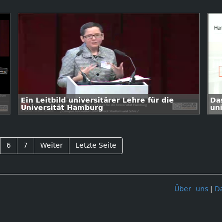
Ein Leitbild universitärer Lehre für die
Da
Universität Hamburg
un
Un
6
7
Weiter
Letzte Seite
Über uns
|
D