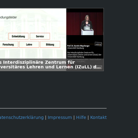
s Interdisziplinäre Zentrum für
iversitäres Lehren und Lernen (IZuLL) der
iversität Hamburg
atenschutzerklärung
|
Impressum
|
Hilfe
|
Kontakt