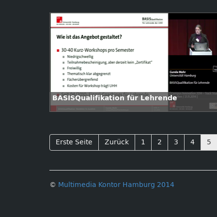
Jahrhundert
BASISQualifikation für Lehrende
Erste Seite
Zurück
1
2
3
4
5
©
Multimedia Kontor Hamburg 2014