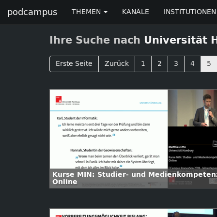
podcampus
THEMEN
KANÄLE
INSTITUTIONEN
Ihre Suche nach
Universität
Erste Seite
Zurück
1
2
3
4
5
Kurse MIN: Studier- und Medienkompeten
Online