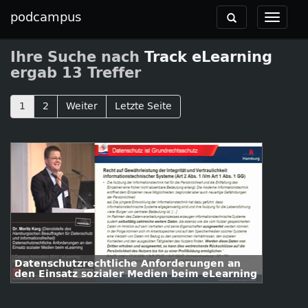
podcampus
Toggle
Toggle
navigation
navigat
Ihre Suche nach
Track eLearning
ergab 13 Treffer
1
2
Weiter
Letzte Seite
Datenschutzrechtliche Anforderungen an
den Einsatz sozialer Medien beim eLearning