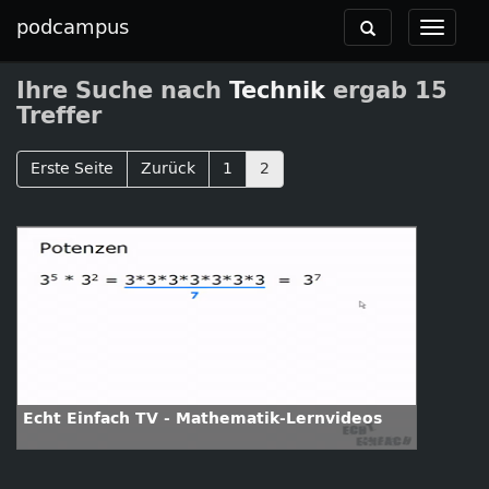
podcampus
Toggle
Toggle
navigation
navigat
Ihre Suche nach
Technik
ergab 15
Treffer
Erste Seite
Zurück
1
2
Echt Einfach TV - Mathematik-Lernvideos