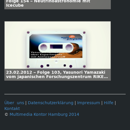
Folge 154 – Neutrinoastronomie mit
Icecube
23.02.2012 – Folge 103, Yasunori Yamazaki
vom japanischen Forschungszentrum RIKEN
über Experimente mit Antiwasserstoff
Über uns
|
Datenschutzerklärung
|
Impressum
|
Hilfe
|
Kontakt
©
Multimedia Kontor Hamburg 2014