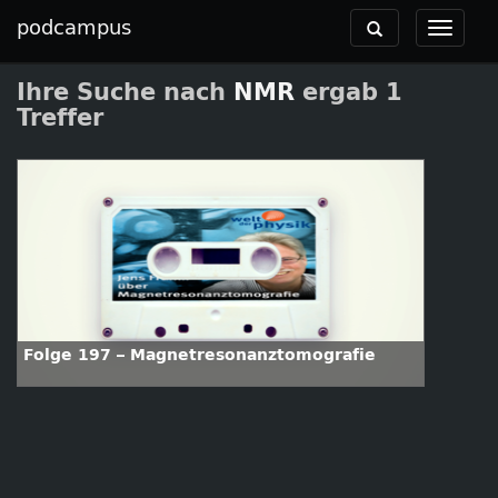
podcampus
Toggle
Toggle
navigation
navigat
Ihre Suche nach
NMR
ergab 1
Treffer
Folge 197 – Magnetresonanztomografie