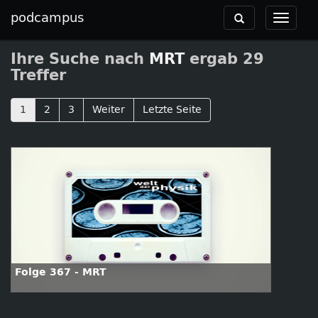
podcampus
Toggle
Toggle
navigation
navigat
Ihre Suche nach
MRT
ergab 29
Treffer
1
2
3
Weiter
Letzte Seite
Folge 367 - MRT