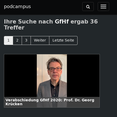
podcampus
Toggle
Toggle
navigation
navigat
Ihre Suche nach
GfHf
ergab 36
Treffer
1
2
3
Weiter
Letzte Seite
Verabschiedung GfHf 2020: Prof. Dr. Georg
Krücken