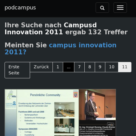
podcampus
Toggle
Toggle
navigation
navigat
Ihre Suche nach
Campusd
Innovation 2011
ergab 132 Treffer
Meinten Sie
campus innovation
2011?
Erste
Zurück
1
...
7
8
9
10
11
Seite