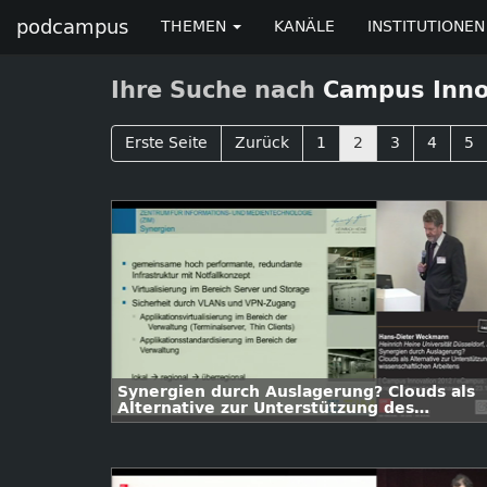
podcampus
THEMEN
KANÄLE
INSTITUTIONEN
Ihre Suche nach
Campus Inno
Erste Seite
Zurück
1
2
3
4
5
Synergien durch Auslagerung? Clouds als
Alternative zur Unterstützung des
wissenschaftlichen Arbeitens