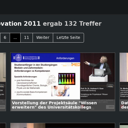
vation 2011
ergab 132 Treffer
6
...
11
Weiter
Letzte Seite
Vorstellung der Projektsäule "Wissen
Da
erweitern" des Universitätskollegs
de