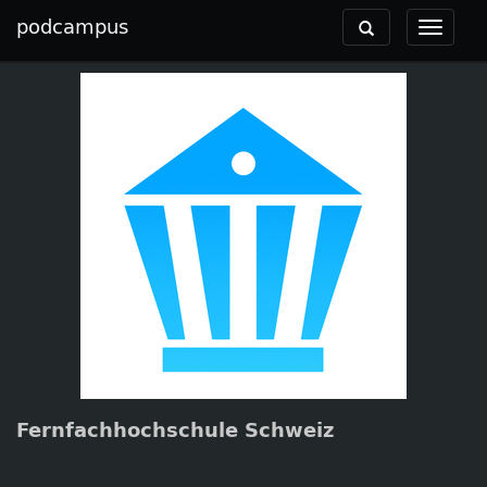
podcampus
Toggle
Toggle
navigation
navigat
Fernfachhochschule Schweiz