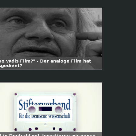
uo vadis Film?" - Der analoge Film hat
sgedient?
E in Deutschland  Investieren wir genug