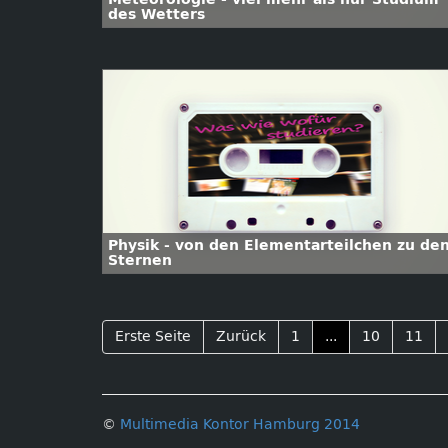
des Wetters
Physik - von den Elementarteilchen zu de
Sternen
Erste Seite
Zurück
1
...
10
11
©
Multimedia Kontor Hamburg 2014