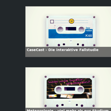
CaseCast - Die interaktive Fallstudie
Meteorologie - viel mehr als nur Studium