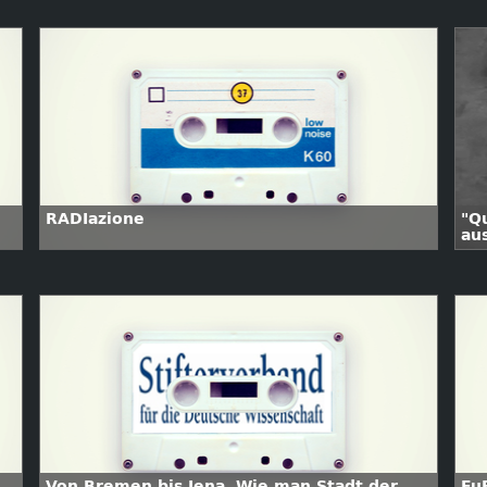
RADIazione
"Q
au
Von Bremen bis Jena  Wie man Stadt der
Fu