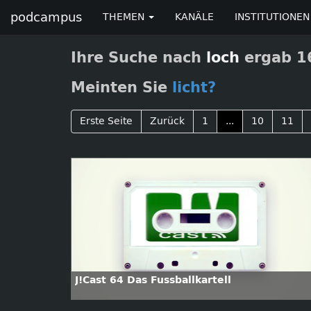
podcampus
THEMEN
KANÄLE
INSTITUTIONEN
Ihre Suche nach
loch
ergab 16
Meinten Sie
licht?
Erste Seite
Zurück
1
...
10
11
J!Cast 64 Das Fussballkartell