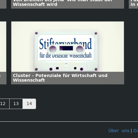
Wissenschaft wird
in
n
Cluster - Potenziale für Wirtschaft und
Wissenschaft
12
13
14
Über uns
|
D