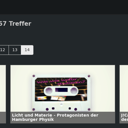
7 Treffer
12
13
14
Licht und Materie - Protagonisten der
J!C
Hamburger Physik
de