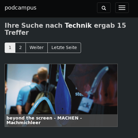
podcampus
Toggle
Toggle
navigation
navigat
Ihre Suche nach
Technik
ergab 15
Treffer
1
2
Weiter
Letzte Seite
beyond the screen - MACHEN -
Machmichleer