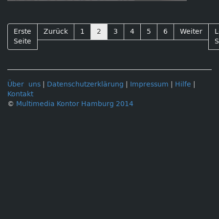
Erste
Zurück
1
2
3
4
5
6
Weiter
L
Seite
S
Über uns
|
Datenschutzerklärung
|
Impressum
|
Hilfe
|
Kontakt
©
Multimedia Kontor Hamburg 2014