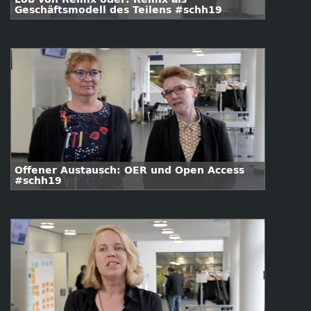
Geschäftsmodell des Teilens #schh19
Offener Austausch: OER und Open Access
#schh19