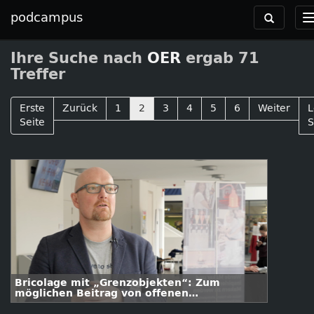
podcampus
Toggle
navigation
Ihre Suche nach
OER
ergab 71
Treffer
Erste
Zurück
1
2
3
4
5
6
Weiter
L
Seite
S
Bricolage mit „Grenzobjekten“: Zum
möglichen Beitrag von offenen
Bildungsressourcen und offenem Design für