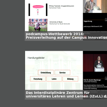
podcampus-Wettbewerb 2014:
Preisverleihung auf der Campus Innovatio
Das Interdisziplinäre Zentrum für
universitäres Lehren und Lernen (IZuLL) d
Universität Hamburg