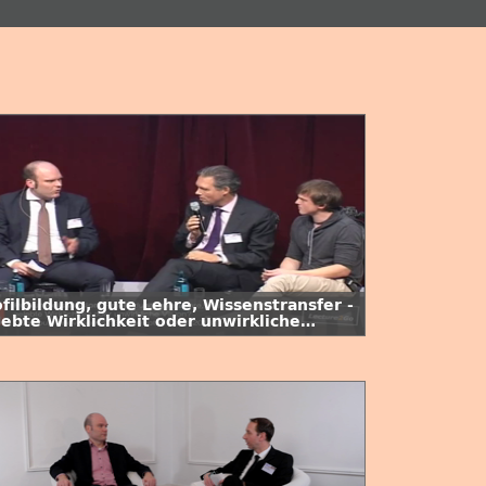
filbildung, gute Lehre, Wissenstransfer -
lebte Wirklichkeit oder unwirkliche
sion?