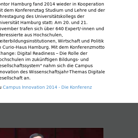
ontor Hamburg fand 2014 wieder in Kooperation
it dem Konferenztag Studium und Lehre und der
ahrestagung des Universitätskollegs der
niversität Hamburg statt: Am 20. und 21.
ovember trafen sich über 640 Expert/-innen und
nteressierte aus Hochschulen,
iterbildungsinstitutionen, Wirtschaft und Politik
m Curio-Haus Hamburg. Mit dem Konferenzmotto
hange: Digital Readiness – Die Rolle der
ochschulen im zukünftigen Bildungs- und
esellschaftssystem
nahm sich die Campus
nnovation des Wissenschaftsjahr-Themas Digitale
esellschaft an.
u
Campus Innovation 2014 - Die Konferenz