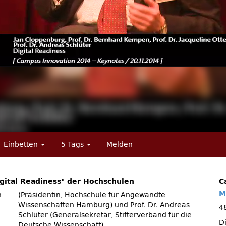
Einbetten
5 Tags
Melden
ital Readiness" der Hochschulen
C
M
n
(Präsidentin, Hochschule für Angewandte
4
D
Deutsche Wissenschaft).