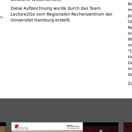
K
Diese Aufzeichnung wurde durch das Team
m
Lecture2Go vom Regionalen Rechenzentrum der
J
n-
Universität Hamburg erstellt.
U
N
I
We
i
C
H
G
I
G
Z