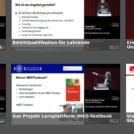
BASISQualifikation für Lehrende
Ein
n
Un
Das Projekt Lernplattform iMED-Textbook
Vi
er
St