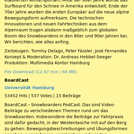
etablierten Wintersportart. Mitte der 60er Jahre wurde das
Surfboard für den Schnee in Amerika entwickelt. Ende der
70er Jahre wurden die ersten Europäer auf die neue alpine
Bewegungsform aufmerksam. Die technischen
Innovationen und neuen Fahrtechniken aus dem
Alpenraum trugen alsdann maßgeblich zum globalen
Boom des Snowboardens in den 80er und 90er Jahren bei.
Wir berichten, wie alles anfing.
Zeitzeugen: Tommy Delago, Peter Fässler, José Fernandes
Konzept & Moderation: Dr. Andreas Hebbel-Seeger
Produktion: Multimedia Kontor Hamburg
File Download (12:47 min / 66 MB)
BoardCast
Universität Hamburg
53452 Hits
|
537 Votes
|
15 Beiträge
BoardCast – Snowboarders PodCast. Das sind Video-
Beiträge zu verschiedenen Themen rund um das
Snowboarden. Insbesondere die Beiträge zur Fahrpraxis
sind dafür gedacht, in der Westentasche mit auf den Berg
zu gehen: Bewegungsbeschreibungen und Übungsformen