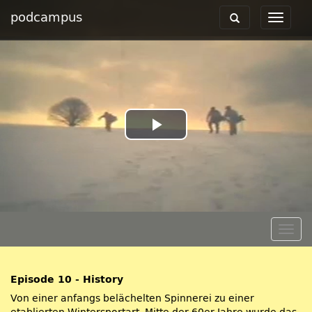
podcampus
Toggle
Toggle
navigation
navigat
Play
Video
Togg
navig
Episode 10 - History
Von einer anfangs belächelten Spinnerei zu einer