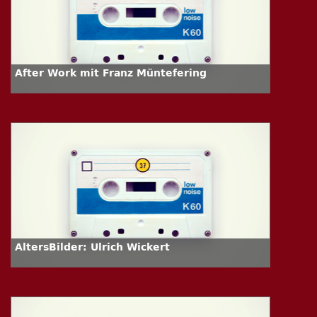
After Work mit Franz Müntefering
AltersBilder: Ulrich Wickert