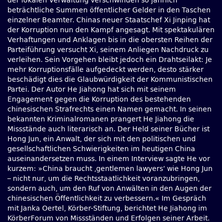
der lokalen Verwaltung verschwinden so jährlich
beträchtliche Summen öffentlicher Gelder in den Taschen
einzelner Beamter. Chinas neuer Staatschef Xi Jinping hat
der Korruption nun den Kampf angesagt. Mit spektakulären
Verhaftungen und Anklagen bis in die obersten Reihen der
Parteiführung versucht Xi, seinem Anliegen Nachdruck zu
verleihen. Sein Vorgehen bleibt jedoch ein Drahtseilakt: Je
mehr Korruptionsfälle aufgedeckt werden, desto stärker
beschädigt dies die Glaubwürdigkeit der Kommunistischen
Partei. Der Autor He Jiahong hat sich mit seinem
Engagement gegen die Korruption des bestehenden
chinesischen Strafrechts einen Namen gemacht. In seinen
bekannten Kriminalromanen prangert He Jiahong die
Missstände auch literarisch an. Der Held seiner Bücher ist
Hong Jun, ein Anwalt, der sich mit den politischen und
gesellschaftlichen Schwierigkeiten im heutigen China
auseinandersetzen muss. In einem Interview sagte He vor
kurzem: »China braucht ‚gentlemen lawyers‘ wie Hong Jun
– nicht nur, um die Rechtsstaatlichkeit voranzubringen,
sondern auch, um den Ruf von Anwälten in den Augen der
chinesischen Öffentlichkeit zu verbessern.« Im Gespräch
mit Janka Oertel, Körber-Stiftung, berichtet He Jiahong im
KörberForum von Missständen und Erfolgen seiner Arbeit.