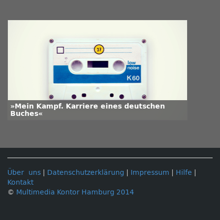
»Mein Kampf. Karriere eines deutschen
Buches«
Über uns
|
Datenschutzerklärung
|
Impressum
|
Hilfe
|
Kontakt
©
Multimedia Kontor Hamburg 2014