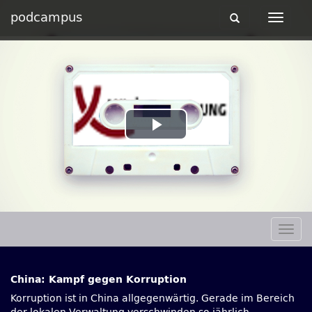
podcampus
Toggle
Toggle
navigation
navigat
Play
Video
Togg
navig
China: Kampf gegen Korruption
Korruption ist in China allgegenwärtig. Gerade im Bereich